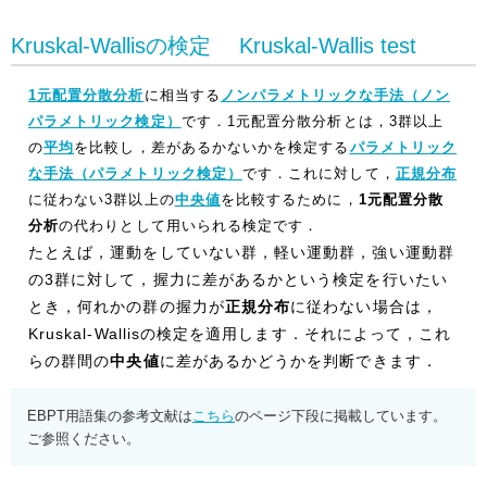
Kruskal-Wallisの検定 Kruskal-Wallis test
1元配置分散分析
に相当する
ノンパラメトリックな手法（ノン
パラメトリック検定）
です．1元配置分散分析とは，3群以上
の
平均
を比較し，差があるかないかを検定する
パラメトリック
な手法（パラメトリック検定）
です．これに対して，
正規分布
に従わない3群以上の
中央値
を比較するために，
1元配置分散
分析
の代わりとして用いられる検定です．
たとえば，運動をしていない群，軽い運動群，強い運動群
の3群に対して，握力に差があるかという検定を行いたい
とき，何れかの群の握力が
正規分布
に従わない場合は，
Kruskal-Wallisの検定を適用します．それによって，これ
らの群間の
中央値
に差があるかどうかを判断できます．
EBPT用語集の参考文献は
こちら
のページ下段に掲載しています。
ご参照ください。