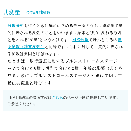
共変量 covariate
分散分析
を行うときに解析に含めるデータのうち，連続量で量
的に表される変数のことをいいます．結果と“共”に変わる原因
と思われる“変量”というわけです．
回帰分析
で呼ぶところの
説
明変数（独立変数）
と同等です．これに対して，質的に表され
る変数は要因と呼ばれます．
たとえば，歩行速度に対するブルンストロームステージⅠ
～Ⅵで分けた6群，性別で分けた2群，年齢の影響（差）を
見るときに，ブルンストロームステージと性別は要因，年
齢は共変量と呼びます．
EBPT用語集の参考文献は
こちら
のページ下段に掲載しています。
ご参照ください。