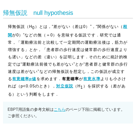
帰無仮説 null hypothesis
帰無仮説（H
）とは，“差がない（差は0）”，“関係がない（
相
0
関
が0）”などの無（＝0）を意味する仮説です．研究では通
常，「運動療法前と比較して一定期間の運動療法後は，筋力が
増強する」とか，「患者群の歩行速度は健常群の歩行速度より
も遅い」などの差（違い）を証明します．そのために統計的検
定では“運動療法前後でも差がない”とか“患者群と健常群の歩行
速度は差がない”などの帰無仮説を想定し，この仮説が成立す
る
有意確率
p
値
を求めます．
有意確率
が
有意水準
よりも小さけ
れば（p<0.05のとき），
対立仮説
（H
）を採択する（差があ
1
る）という判断をします．
EBPT用語集の参考文献は
こちら
のページ下段に掲載しています。
ご参照ください。