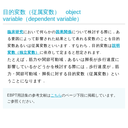
目的変数（従属変数） object
variable（dependent variable）
臨床研究
において何らかの
因果関係
について検討する際に，あ
る要因によって影響された結果として表れる変数のことを目的
変数あるいは従属変数といいます．すなわち，目的変数は
説明
変数（独立変数）
に依存して定まると想定されます.
たとえば，筋力や関節可動域，あるいは脚長が歩行速度に
影響しているかどうかを検討する際には，歩行速度が，筋
力・関節可動域・脚長に対する目的変数（従属変数）とい
うことになります．
EBPT用語集の参考文献は
こちら
のページ下段に掲載しています。
ご参照ください。