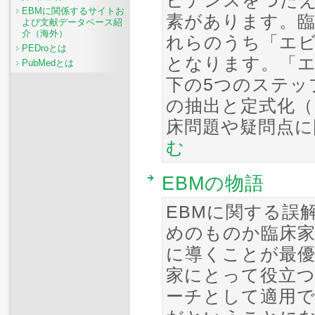
ビデンスをつた
EBMに関係するサイトお
素があります。臨
よび文献データベース紹
介（海外）
れらのうち「エ
PEDroとは
となります。「
PubMedとは
下の5つのステッ
の抽出と定式化（
床問題や疑問点に
む
EBMの物語
EBMに関する誤解
めのものか臨床
に導くことが最
家にとって役立
ーチとして適用