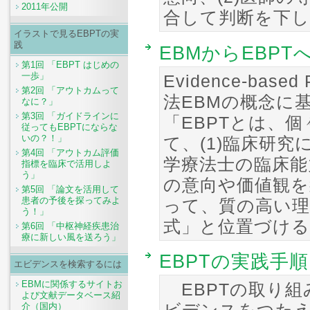
2011年公開
合して判断を下し
イラストで見るEBPTの実
践
EBMからEBPT
第1回 「EBPT はじめの
一歩」
Evidence-bas
第2回 「アウトカムって
法EBMの概念に
なに？」
第3回 「ガイドラインに
「EBPTとは、
従ってもEBPTにならな
いの？！」
て、(1)臨床研究
第4回 「アウトカム評価
学療法士の臨床能力
指標を臨床で活用しよ
う」
の意向や価値観を
第5回 「論文を活用して
患者の予後を探ってみよ
って、質の高い理
う！」
式」と位置づけ
第6回 「中枢神経疾患治
療に新しい風を送ろう」
EBPTの実践手順
エビデンスを検索するには
EBMに関係するサイトお
EBPTの取り組
よび文献データベース紹
介（国内）