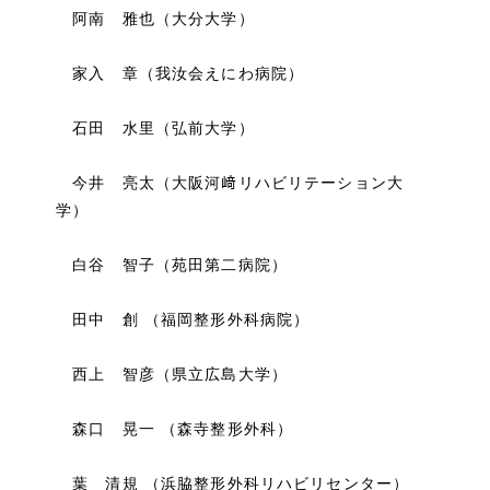
阿南 雅也（大分大学）
家入 章（我汝会えにわ病院）
石田 水里（弘前大学）
今井 亮太（大阪河﨑リハビリテーション大
学）
白谷 智子（苑田第二病院）
田中 創 （福岡整形外科病院）
西上 智彦（県立広島大学）
森口 晃一 （森寺整形外科）
葉 清規 （浜脇整形外科リハビリセンター）