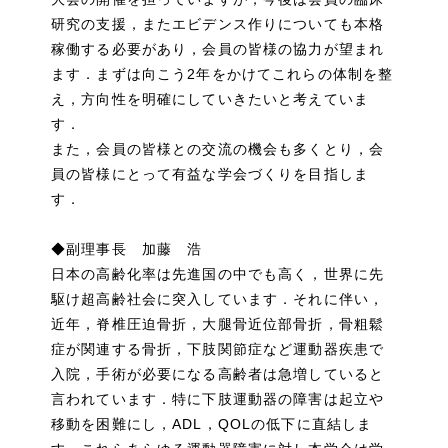
研究の支援，またエビデンス作りについても本格
稼働する必要があり，会員の皆様の協力が望まれ
ます．まずは向こう2年をかけてこれらの体制を整
え，方向性を明確にしていきたいと考えていま
す．
また，会員の皆様との交流の機会も多くとり，会
員の皆様にとって有益な学会づくりを目指しま
す．
◆副理事長 加藤 浩
日本の高齢化率は先進国の中でも高く，世界に先
駆け超高齢社会に突入しています．それに伴い，
近年，脊椎圧迫骨折，大腿骨近位部骨折，骨粗鬆
症が関連する骨折，下肢関節症など運動器疾患で
入院，手術が必要になる高齢者は急増していると
言われています．特に下肢運動器の障害は起立や
移動を困難にし，ADL，QOLの低下に直結しま