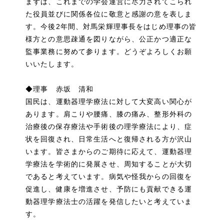
まずは、これまでの学会運営に尽力されてこられ
た役員並びに関係各位に敬意と感謝の意を表しま
す。今後2年間、対馬栄輝理事長をはじめ理事の皆
様方との意思疎通を図りながら、公正かつ適正な
監事業務に努めて参ります。どうぞよろしくお願
いいたします。
◆理事 赤坂 清和
国民は、運動器理学療法に対して大変高い関心が
あります。肩こりや腰痛、膝の痛み、整形外科の
治療後の保存療法や手術後の理学療法により、症
状を回復され、日常生活へと復帰される方が沢山
います。皆さまからのご期待に応えて、運動器理
学療法を学術的に発展させ、周知することが大切
であると考えています。病気や怪我からの回復を
促進し、健康を増進させ、予防にも貢献できる運
動器理学療法士の活躍を発信したいと考えていま
す。