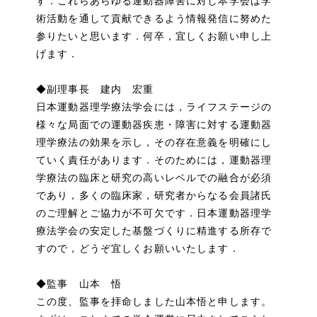
す．これらあらゆる運動器障害に対し本学会は学
術活動を通して貢献できるよう情報発信に努めた
参りたいと思います．何卒，宜しくお願い申し上
げます．
◆副理事長 建内 宏重
日本運動器理学療法学会には，ライフステージの
様々な局面での運動器疾患・障害に対する運動器
理学療法の効果を示し，その存在意義を明確にし
ていく責任があります．そのためには，運動器理
学療法の臨床と研究の高いレベルでの融合が必須
であり，多くの臨床家，研究者からなる会員諸氏
のご理解とご協力が不可欠です．日本運動器理学
療法学会の安定した基盤づくりに精進する所存で
すので，どうぞ宜しくお願いいたします．
◆監事 山本 悟
この度、監事を拝命しました山本悟と申します。