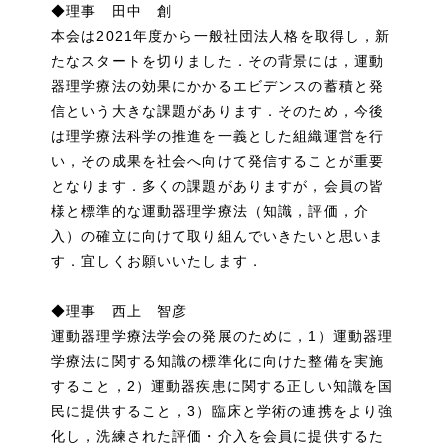
◆理事 田中 創
本会は2021年度から一般社団法人格を取得し，新
たなスタートを切りました．その背景には，運動
器理学療法の効果にかかるエビデンスの蓄積と発
信という大きな課題があります．そのため，今後
は理学療法科学の推進を一義とした組織運営を行
い，その成果を社会へ向けて発信することが重要
となります．多くの課題がありますが，会員の皆
様と標準的な運動器理学療法（知識，評価，介
入）の確立に向けて取り組んでいきたいと思いま
す．宜しくお願いいたします．
◆理事 西上 智彦
運動器理学療法学会の発展のために，1）運動器理
学療法に関する知識の標準化に向けた整備を実施
すること，2）運動器疾患に関する正しい知識を国
民に提供すること，3）臨床と学術の連携をより強
化し，洗練された評価・介入を会員に提供するた