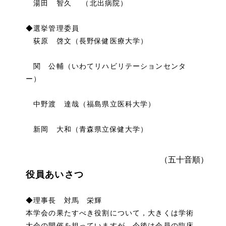
湯田 智久 （北出病院）
◆選挙管理委員
荻原 啓文（長野保健医療大学）
関 公輔（いわてリハビリテーションセンタ
ー）
中野渡 達哉（福島県立医科大学）
新岡 大和（青森県立保健大学）
（五十音順）
役員あいさつ
◆理事長 対馬 栄輝
本学会の果たすべき役割について，大きくは学術
大会の開催を担っていますが，今後は会員の臨床