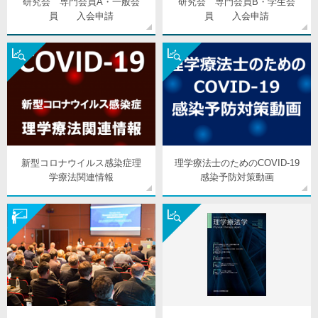
研究会 専門会員A・一般会
研究会 専門会員B・学生会
員 入会申請
員 入会申請
新型コロナウイルス感染症理
理学療法士のためのCOVID-19
学療法関連情報
感染予防対策動画