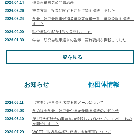
2026.04.14
役員候補者選挙開票結果
2026.03.26
投票方法、投票に関する注意点等を掲載しました
2026.03.24
学会・研究会理事候補者選挙立候補一覧・選挙公報を掲載し
ました
2026.02.20
理学療法学53巻1号を公開しました
2026.01.30
学会・研究会理事選挙の告示・実施要綱を掲載しました
一覧を見る
お知らせ
他団体情報
2026.06.11
【重要】理事長を名乗る偽メールについて
2026.06.03
学術総会学会・研究会企画紹介動画掲載のお知らせ
2026.03.10
第1回学術総会の事前参加登録およびレセプション申し込み
を開始しました
2020.07.29
WCPT（世界理学療法連盟）名称変更について