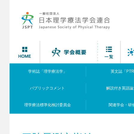
学術誌「理学療法学」
英文誌「PT
パブリックコメント
解説付き英語論
理学療法標準化検討委員会
関連学会・研