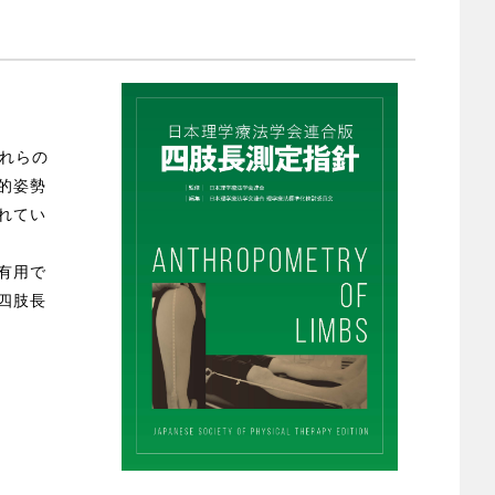
れらの
的姿勢
れてい
有用で
四肢長