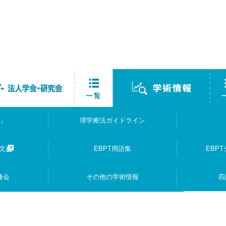
R」
理学療法ガイドライン
文
EBPT用語集
EBP
修会
その他の学術情報
四