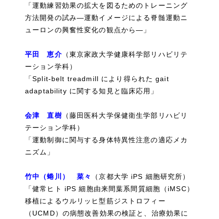
「運動練習効果の拡大を図るためのトレーニング
方法開発の試み―運動イメージによる脊髄運動ニ
ューロンの興奮性変化の観点から―」
平田 恵介​​​​​​​
（東京家政大学健康科学部リハビリテ
ーション学科）
「Split-belt treadmill により得られた gait
adaptability に関する知見と臨床応用」
会津 直樹​​​​​​​​​​​​​​
（藤田医科大学保健衛生学部リハビリ
テーション学科）
「運動制御に関与する身体特異性注意の適応メカ
ニズム」
竹中（蜷川） 菜々
（京都大学 iPS 細胞研究所）
「健常ヒト iPS 細胞由来間葉系間質細胞（iMSC）
移植によるウルリッヒ型筋ジストロフィー
（UCMD）の病態改善効果の検証と、治療効果に