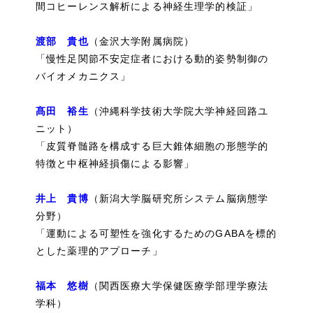
間コヒーレンス解析による神経生理学的検証」
渡部 貴也
（金沢大学附属病院）
「慢性足関節不安定症者における動的姿勢制御の
バイオメカニクス」
髙田 裕生​​​​​​​​​​​​​​
（沖縄科学技術大学院大学神経回路ユ
ニット）
「皮質脊髄路を構成する巨大錐体細胞の形態学的
特徴と中枢神経損傷による影響」
井上 貴博
（新潟大学脳研究所システム脳病態学
分野）
「運動による可塑性を強化するためのGABAを標的
とした薬理的アプローチ」
福本 悠樹​​​​​​​
（関西医療大学保健医療学部理学療法
学科）