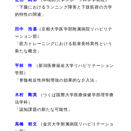
「下腿におけるランニング障害と下肢筋群の力学
的特性の関連」
田中 浩基
（京都大学医学部附属病院リハビリテ
ーション部）
「筋力トレーニングにおける筋束長特異性という
新たな概念」
平林 怜
（新潟医療福祉大学リハビリテーション
学部）
「脊髄相反性抑制増強の効果的な介入法」
木村 剛英
（つくば国際大学医療保健学部理学療
法学科）
「認知課題の新たな可能性」
高橋 郁文
（金沢大学附属病院リハビリテーショ