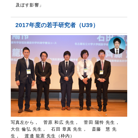
及ぼす影響」
2017年度の若手研究者（U39）
写真左から， 菅原 和広 先生， 菅田 陽怜 先生，
大住 倫弘 先生， 石田 章真 先生， 斎藤 慧 先
生， 渡邊 龍憲 先生（枠内）