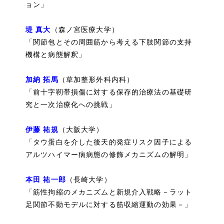
ョン」
堤 真大
（森ノ宮医療大学）
「関節包とその周囲筋から考える下肢関節の支持
機構と病態解釈」
加納 拓馬
（草加整形外科内科）
「前十字靭帯損傷に対する保存的治療法の基礎研
究と一次治療化への挑戦」
伊藤 祐規
（大阪大学）
「タウ蛋白を介した後天的発症リスク因子による
アルツハイマー病病態の修飾メカニズムの解明」
本田 祐一郎
（長崎大学）
「筋性拘縮のメカニズムと新規介入戦略－ラット
足関節不動モデルに対する筋収縮運動の効果－」