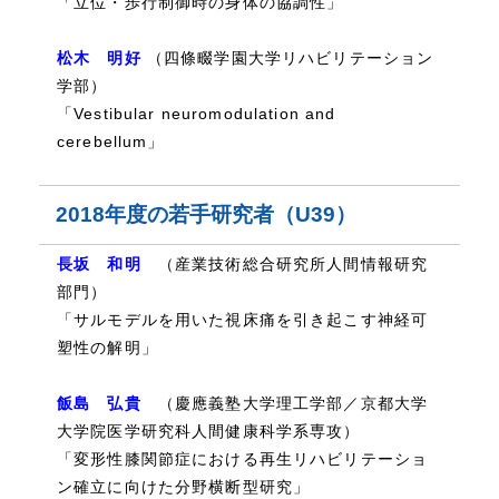
「立位・歩行制御時の身体の協調性」
松木 明好
（四條畷学園大学リハビリテーション
学部）
「Vestibular neuromodulation and
cerebellum」
2018年度の若手研究者（U39）
長坂 和明
（産業技術総合研究所人間情報研究
部門）
「サルモデルを用いた視床痛を引き起こす神経可
塑性の解明」
飯島 弘貴
（慶應義塾大学理工学部／京都大学
大学院医学研究科人間健康科学系専攻）
「変形性膝関節症における再生リハビリテーショ
ン確立に向けた分野横断型研究」