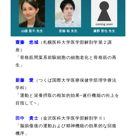
齋藤 悠城
（札幌医科大学医学部解剖学第２講
座）
「骨格筋間葉系前駆細胞の細胞老化と骨格筋の再
生」
新藤 愛
（つくば国際大学医療保健学部理学療法
学科）
「運動と栄養摂取の相加的効果~遂行機能の向上を
目指して~」
田中 貴士
（金沢医科大学医学部解剖学Ⅱ）
「脳損傷後の運動および精神機能の効果的な回復
機序」