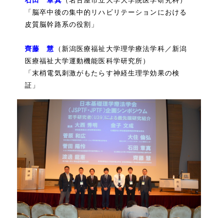
石田 章真
（名古屋市立大学大学院医学研究科）
「脳卒中後の集中的リハビリテーションにおける
皮質脳幹路系の役割」
齊藤 慧
（新潟医療福祉大学理学療法学科／新潟
医療福祉大学運動機能医科学研究所）
「末梢電気刺激がもたらす神経生理学効果の検
証」