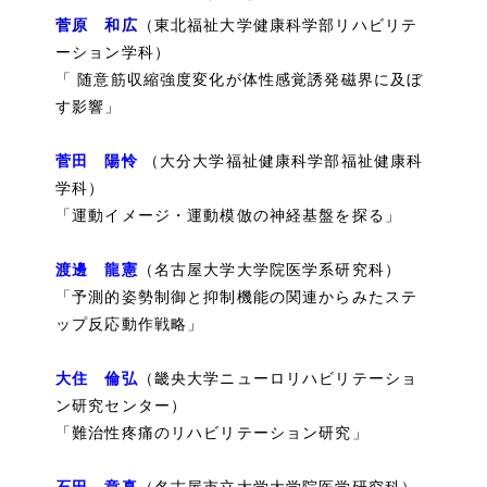
菅原 和広
（東北福祉大学健康科学部リハビリテ
ーション学科）
「 随意筋収縮強度変化が体性感覚誘発磁界に及ぼ
す影響」
菅田 陽怜
（大分大学福祉健康科学部福祉健康科
学科）
「運動イメージ・運動模倣の神経基盤を探る」
渡邊 龍憲
（名古屋大学大学院医学系研究科）
「予測的姿勢制御と抑制機能の関連からみたステ
ップ反応動作戦略」
大住 倫弘
（畿央大学ニューロリハビリテーショ
ン研究センター）
「難治性疼痛のリハビリテーション研究」