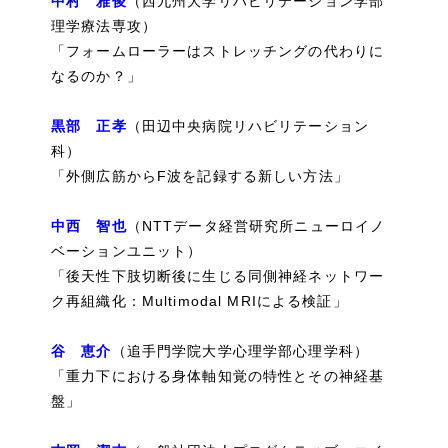
中村 雅俊
（西九州大学リハビリテーション学部
理学療法専攻）
「フォームローラーはストレッチングの代わりに
なるのか？」
黒部 正孝
（田辺中央病院リハビリテーション
科）
「外側広筋からF波を記録する新しい方法」
中西 智也
（NTTデータ経営研究所ニューロイノ
ベーションユニット）
「後天性下肢切断後に生じる同側神経ネットワー
ク再組織化：Multimodal MRIによる検証」
谷 恵介
（追手門学院大学心理学部心理学科）
「重力下における身体軸知覚の特性とその神経基
盤」