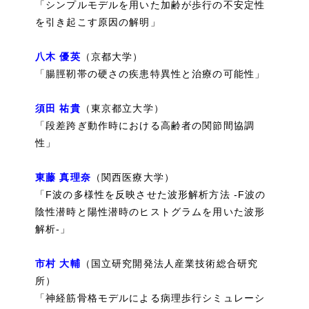
「シンプルモデルを用いた加齢が歩行の不安定性
を引き起こす原因の解明」
八木 優英
（京都大学）
「腸脛靭帯の硬さの疾患特異性と治療の可能性」
須田 祐貴
（東京都立大学）
「段差跨ぎ動作時における高齢者の関節間協調
性」
東藤 真理奈
（関西医療大学）
「F波の多様性を反映させた波形解析方法 -F波の
陰性潜時と陽性潜時のヒストグラムを用いた波形
解析-」
市村 大輔
（国立研究開発法人産業技術総合研究
所）
「神経筋骨格モデルによる病理歩行シミュレーシ