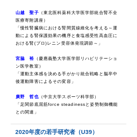
山越 聖子
（東北医科薬科大学医学部統合腎不全
医療寄附講座）
「慢性腎臓病における腎間質線維化を考える～運
動による腎保護効果の機序と食塩感受性高血圧に
おける腎(プロ)レニン受容体発現調節～」
宮脇 裕
（慶應義塾大学医学部リハビリテーショ
ン医学教室）
「運動主体感を決める手がかり統合戦略と脳卒中
後運動障害によるその変容」
廣野 哲也
（中京大学スポーツ科学部）
「足関節底屈筋force steadinessと姿勢制御機能
との関連」
2020年度の若手研究者（U39）