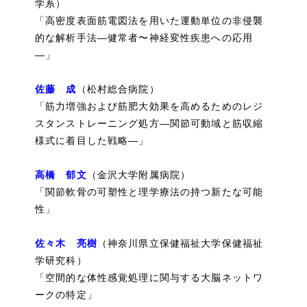
学系）
「高密度表面筋電図法を用いた運動単位の非侵襲
的な解析手法―健常者〜神経変性疾患への応用
―」
佐藤 成
（松村総合病院）
「筋力増強および筋肥大効果を高めるためのレジ
スタンストレーニング処方―関節可動域と筋収縮
様式に着目した戦略―」
高橋 郁文
（金沢大学附属病院）
「関節軟骨の可塑性と理学療法の持つ新たな可能
性」
佐々木 亮樹
（神奈川県立保健福祉大学保健福祉
学研究科）
「空間的な体性感覚処理に関与する大脳ネットワ
ークの特定」