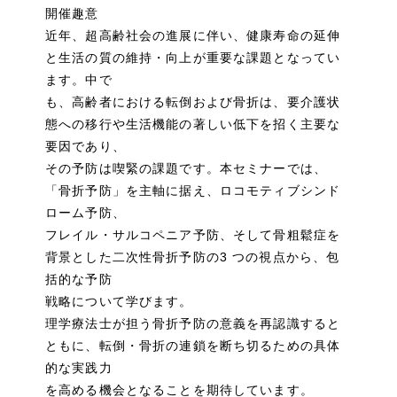
開催趣意
近年、超高齢社会の進展に伴い、健康寿命の延伸
と生活の質の維持・向上が重要な課題となってい
ます。中で
も、高齢者における転倒および骨折は、要介護状
態への移行や生活機能の著しい低下を招く主要な
要因であり、
その予防は喫緊の課題です。本セミナーでは、
「骨折予防」を主軸に据え、ロコモティブシンド
ローム予防、
フレイル・サルコペニア予防、そして骨粗鬆症を
背景とした二次性骨折予防の3 つの視点から、包
括的な予防
戦略について学びます。
理学療法士が担う骨折予防の意義を再認識すると
ともに、転倒・骨折の連鎖を断ち切るための具体
的な実践力
を高める機会となることを期待しています。