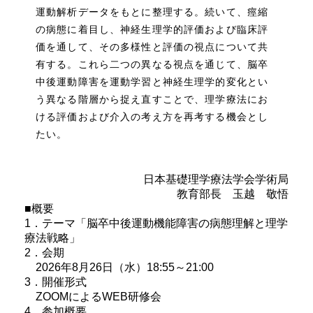
運動解析データをもとに整理する。続いて、痙縮
の病態に着目し、神経生理学的評価および臨床評
価を通して、その多様性と評価の視点について共
有する。これら二つの異なる視点を通じて、脳卒
中後運動障害を運動学習と神経生理学的変化とい
う異なる階層から捉え直すことで、理学療法にお
ける評価および介入の考え方を再考する機会とし
たい。
日本基礎理学療法学会学術局
教育部長 玉越 敬悟
■概要
1．テーマ「脳卒中後運動機能障害の病態理解と理学
療法戦略」
2．会期
2026年8月26日（水）18:55～21:00
3．開催形式
ZOOMによるWEB研修会
4．参加概要