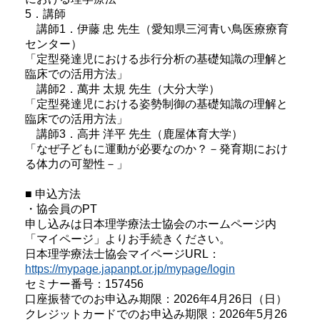
5．講師
講師1．伊藤 忠 先生（愛知県三河青い鳥医療療育
センター）
「定型発達児における歩行分析の基礎知識の理解と
臨床での活用方法」
講師2．萬井 太規 先生（大分大学）
「定型発達児における姿勢制御の基礎知識の理解と
臨床での活用方法」
講師3．高井 洋平 先生（鹿屋体育大学）
「なぜ子どもに運動が必要なのか？－発育期におけ
る体力の可塑性－」
■ 申込方法
・協会員のPT
申し込みは日本理学療法士協会のホームページ内
「マイページ」よりお手続きください。
日本理学療法士協会マイページURL：
https://mypage.japanpt.or.jp/mypage/login
セミナー番号：157456
口座振替でのお申込み期限：2026年4月26日（日）
クレジットカードでのお申込み期限：2026年5月26