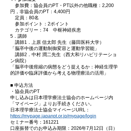
参加費：協会員のPT・PT以外の他職種：2,200
円，非協会員のPT：4,400円
定員：80名
参加ポイント：2ポイント
カテゴリー：74 中枢神経疾患
5．講師
講師1．上原 信太郎 先生（藤田医科大学）
「脳卒中後の運動制御変容と運動学習能」
講師2．中村 潤二先生（西大和リハビリテーショ
ン病院）
「脳卒中後痙縮の病態をどう捉えるか：神経生理学
的評価や臨床評価から考える物理療法の活用」
■ 申込方法
・協会員のPT
申し込みは日本理学療法士協会のホームページ内
「マイページ」よりお手続きください。
日本理学療法士協会マイページURL：
https://mypage.japanpt.or.jp/mypage/login
セミナー番号：161221
口座振替でのお申込み期限：2026年7月12日（日）