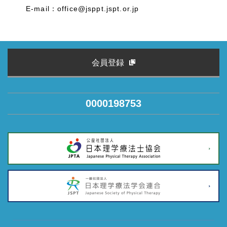
E-mail：office@jsppt.jspt.or.jp
会員登録
0000198753