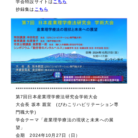
学会特設サイトは
こちら
抄録集は
こちら
******************************************
第7回日本産業理学療法研究会学術大会
大会長 坂本 親宣 (びわこリハビリテーション専
門職大学)
学会テーマ「産業理学療法の現状と未来への展
望」
会期 2024年10月27日（日）