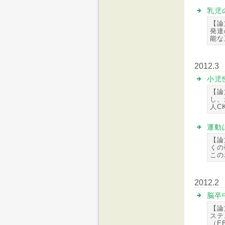
乳児
【論
発達
能な
2012.3
小児
【論
し、
人C
運動
【論
くの
この
2012.2
脳卒
【論
ステ
（E