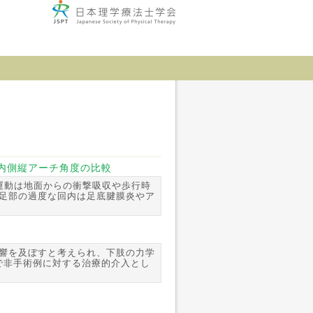
ならびに内側縦アーチ角度の比較
運動は地面からの衝撃吸収や歩行時
足部の過度な回内は足底腱膜炎やア
響を及ぼすと考えられ、下肢の力学
で非手術例に対する治療的介入とし