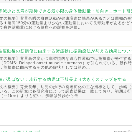
率減少と長寿が期待できる最小限の身体活動量：前向きコホート研
文の概要】背景余暇の身体活動が健康増進に効果があることは周知の事
る１週間150分の運動量より少ない運動量において長寿効果があるかど
て身体活動量における健康への影響を評価…
性運動後の筋損傷に由来する諸症状に振動療法が与える効果につい
文の概要】背景高強度かつ非習慣的な遠心性運動では筋損傷が発生する
（DOMS: Delayed-onset muscle soreness）が知られてい
，筋損傷に由来するその他の症状としては筋の…
値が及ばない：歩行する幼児は下肢長より大きくステップをする
文の概要】背景長年、幼児の歩行の発達変化の主な指標として、歩幅（
いる。この研究は各研究者によって調査結果は一致しており、初期歩行
（～15㎝）よりも短い。歩幅は独歩から最…