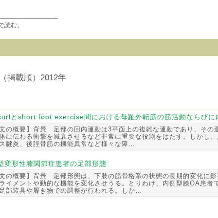
で読む。
（掲載順）2012年
 curlとshort foot exercise間における母趾外転筋の筋活動
文の概要】背景 足部の回内運動は3平面上の複雑な運動であり、その
体に伝わる衝撃を減衰させるなど非常に重要な役割をはたす。しかし、
ス腱炎、後脛骨筋の機能異常など様々な障…
型変形性膝関節症患者の足部形態
文の概要】背景 足部形態は、下肢の筋骨格系の状態の長期的変化に影
ライメントや動的な機能を変化させうる。とりわけ、内側型膝OA患者
足部装具や履き物での調整が行われる。しか…