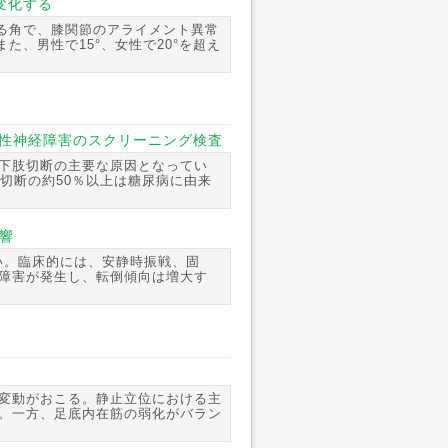
変化する
る角で、膝関節のアライメント異常
、男性で15°、女性で20°を超え
病性神経障害のスクリーニング検査
下肢切断の主要な原因となってい
切断の約50％以上は糖尿病に由来
響
い。臨床的には、安静時振戦、固
障害が発生し、転倒傾向は増大す
変動がおこる。静止立位における主
。一方、足底内在筋の弱化がバラン