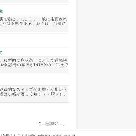
究
実である。しかし、一般に推薦され
うかは不明である。我々は、台湾に
て
。典型的な症状の一つとして遅発性
る。動作時や触診時の疼痛がDOMSの主症状で
連続的なステップ間距離）が用いら
者は歩幅が著しく短く（～12㎝）、