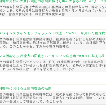
期健常男性の大腿四頭筋の横断面積はQ角の大きさの違いによって
文の概要】背景Q角は大腿四頭筋の作用線と膝蓋腱の方向の二線からな
標となる。Q角の異常は膝伸展力の発揮を阻害すると考えられている。また
角は、膝蓋大腿関節痛、膝蓋軟骨軟化症や膝…
スワインスタインモノフィラメント検査（SWME）を用いた糖尿
文の概要】背景糖尿病性神経障害は、糖尿病患者における足部の潰瘍や
実際に、糖尿病患者の約15％は足部潰瘍に罹患しており、非外傷性下肢
いる。このことからも、早期から糖尿病性神経…
ンス機能と歩行能力の変化がパーキンソン病患者のQOLに与える影
文の概要】背景パーキンソン病（PD）は神経難病の中では有病率が高
動作緩慢によって評価される進行性疾患であり、姿勢の不安定性と歩行
これらの身体状況は、QOLを悪化させる。PDはか…
制御時における足底内在筋の活動
文の概要】背景立位姿勢制御時には下肢の筋活動に伴って身体の細かな
筋活動は足関節底屈筋群に起こり、前後方向の身体動揺に関連している
害の一要因として報告されていることから…