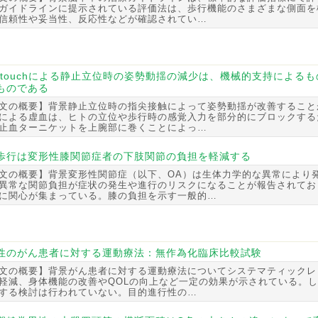
ガイドラインに提示されている評価法は、歩行機能のさまざまな側面を
信頼性や妥当性、反応性などが確認されてい…
ght touchによる静止立位時の姿勢動揺の減少は、機械的支持によ
ものである
文の概要】背景静止立位時の指尖接触によって姿勢動揺が改善すること
による虚血は、ヒトの立位や歩行時の感覚入力を部分的にブロックする
止血ターニケットを上腕部に巻くことによっ…
歩行は変形性膝関節症者の下肢関節の負担を軽減する
文の概要】背景変形性関節症（以下、OA）は生体力学的な異常により
異常な関節負担が症状の発生や進行のリスクになることが報告されてお
に関心が集まっている。膝の負担を示す一般的…
性のがん患者に対する運動療法：無作為化臨床比較試験
文の概要】背景がん患者に対する運動療法についてシステマティックレ
軽減、身体機能の改善やQOLの向上など一定の効果が示されている。
する検討は行われていない。目的進行性の…