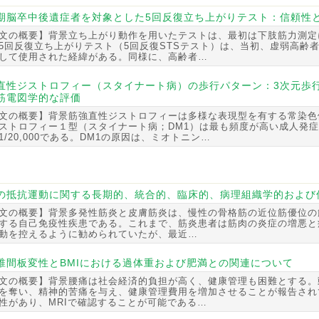
期脳卒中後遺症者を対象とした5回反復立ち上がりテスト：信頼性
文の概要】背景立ち上がり動作を用いたテストは、最初は下肢筋力測定
5回反復立ち上がりテスト（5回反復STSテスト）は、当初、虚弱高齢
して使用された経緯がある。同様に、高齢者…
直性ジストロフィー（スタイナート病）の歩行パターン：3次元歩
筋電図学的な評価
文の概要】背景筋強直性ジストロフィーは多様な表現型を有する常染色
ストロフィー１型（スタイナート病；DM1）は最も頻度が高い成人発
1/20,000である。DM1の原因は、ミオトニン…
の抵抗運動に関する長期的、統合的、臨床的、病理組織学的および
文の概要】背景多発性筋炎と皮膚筋炎は、慢性の骨格筋の近位筋優位の
する自己免疫性疾患である。これまで、筋炎患者は筋肉の炎症の増悪と
動を控えるように勧められていたが、最近…
椎間板変性とBMIにおける過体重および肥満との関連について
文の概要】背景腰痛は社会経済的負担が高く、健康管理も困難とする。
を奪い、精神的苦痛を与え、健康管理費用を増加させることが報告され
性があり、MRIで確認することが可能である…