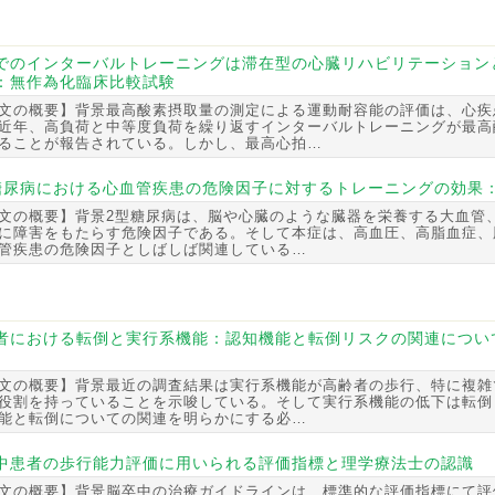
でのインターバルトレーニングは滞在型の心臓リハビリテーション
：無作為化臨床比較試験
文の概要】背景最高酸素摂取量の測定による運動耐容能の評価は、心疾
近年、高負荷と中等度負荷を繰り返すインターバルトレーニングが最高
ることが報告されている。しかし、最高心拍…
糖尿病における心血管疾患の危険因子に対するトレーニングの効果
文の概要】背景2型糖尿病は、脳や心臓のような臓器を栄養する大血管
に障害をもたらす危険因子である。そして本症は、高血圧、高脂血症、
管疾患の危険因子としばしば関連している…
者における転倒と実行系機能：認知機能と転倒リスクの関連につい
文の概要】背景最近の調査結果は実行系機能が高齢者の歩行、特に複雑
役割を持っていることを示唆している。そして実行系機能の低下は転倒
能と転倒についての関連を明らかにする必…
中患者の歩行能力評価に用いられる評価指標と理学療法士の認識
文の概要】背景脳卒中の治療ガイドラインは、標準的な評価指標にて評