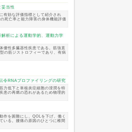
と妥当性
に有効な評価指標として紹介され
者の死亡率と能力障害の身体機能評価
行解析による運動学的、運動力学
体優性多臓器性疾患である。筋強直
症型の筋ジストロフィーであり、有病
伝令RNAプロファイリングの研究
筋力低下と単核炎症細胞の浸潤を特
疾患の再燃の恐れがあるため物理的
動作を困難にし、QOLを下げ、働く
ている。腰痛の原因のひとつに椎間