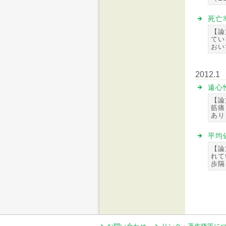
死亡
【論
てい
おい
2012.1
遠心
【論
筋痛
あり
平均
【論
れて
歩隔