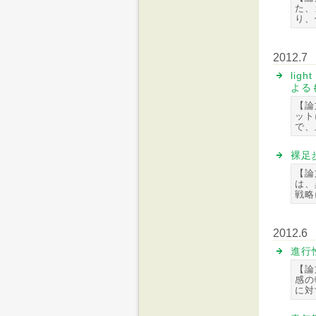
た、
り、
2012.7
li
よる
【論
ット
で、
裸足
【論
は、
戦略
2012.6
進行
【論
感の
に対