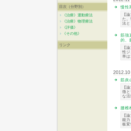
目次（分野別）
慢性
【論
《治療》運動療法
た。
《治療》物理療法
法と
《評価》
《その他》
筋強
的、
リンク
【論
性ジ
率は
2012.10
筋炎
【論
徴と
な活
腰椎
【論
能力
板変