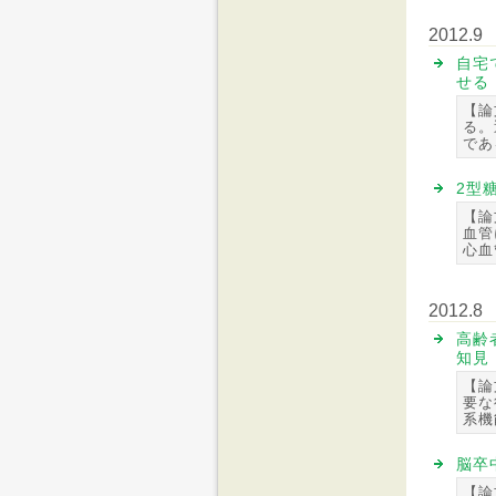
2012.9
自宅
せる
【論
る。
であ
2型
【論
血管
心血
2012.8
高齢
知見
【論
要な
系機
脳卒
【論