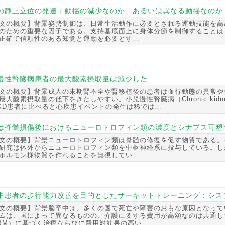
の静止立位の発達：動揺の減少なのか、あるいは異なる動揺なのか
文の概要】背景姿勢制御は、日常生活動作に必要とされる運動技能を高
のための重要な因子である。支持基底面上に身体分節を制御することは
正確で信頼性のある知覚と運動を必要とす…
慢性腎臓病患者の最大酸素摂取量は減少した
文の概要】背景成人の末期腎不全や腎移植後の患者は血行動態の異常や
最大酸素摂取量の低下をきたしやすい。小児慢性腎臓病（Chronic kidney
KD患者に比べると心疾患イベントの発生は稀では…
は脊髄損傷後におけるニューロトロフィン類の濃度とシナプス可塑
文の概要】背景ニューロトロフィン類は脊髄の修復を促す物質である。
研究は体外からニューロトロフィン類を中枢神経系に投与している。し
ホルモン様物質を作れることを無視してい…
中患者の歩行能力改善を目的としたサーキットトレーニング：シス
文の概要】背景脳卒中は、多くの国で死亡や障害のおもな原因となって
ムは、国によって異なるものの、介護に要する費用が高額なのは共通し
BM）に基づく治療ならびに費用対効果の高い…