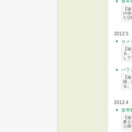
青年
【論
の指
たQ
2012.5
セメ
【論
る。
して
バラ
【論
縮、
る。
2012.4
姿勢
【論
要な
ス障